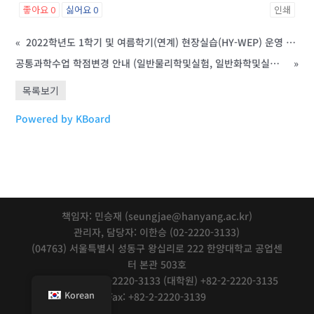
좋아요
0
싫어요
0
인쇄
«
2022학년도 1학기 및 여름학기(연계) 현장실습(HY-WEP) 운영 안내
공통과학수업 학점변경 안내 (일반물리학및실험, 일반화학및실험)(2022.01.17수정)
»
목록보기
Powered by KBoard
책임자: 민승재 (seungjae@hanyang.ac.kr)
관리자, 담당자: 이한승 (02-2220-3133)
(04763) 서울특별시 성동구 왕십리로 222 한양대학교 공업센
터 본관 503호
Tel: (학부) +82-2-2220-3133 (대학원) +82-2-2220-3135
Korean
Fax: +82-2-2220-3139