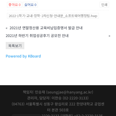
좋아요
0
싫어요
0
인쇄
2022-1학기-교내-장학-2차신청-안내문_소프트웨어행정팀.hwp
«
2021년 연말정산용 교육비납입증명서 발급 안내
2021년 하반기 취업성공후기 공모전 안내
»
목록보기
Powered by KBoard
책임자: 민승재 (seungjae@hanyang.ac.kr)
관리자, 담당자: 이한승 (02-2220-3133)
(04763) 서울특별시 성동구 왕십리로 222 한양대학교 공업센
터 본관 503호
Tel: (학부) +82-2-2220-3133 (대학원) +82-2-2220-3135