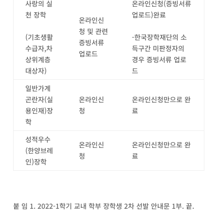
사랑의 실
온라인신청
(
증빙서류
천 장학
업로드
)
완료
온라인신
청 및 관련
(
기초생활
-
한국장학재단의 소
증빙서류
수급자
,
차
득구간 미판정자의
업로드
상위계층
경우 증빙서류 업로
대상자
)
드
일반가계
곤란자
(
실
온라인신
온라인신청만으로 완
용인재
)
장
청
료
학
성적우수
온라인신
온라인신청만으로 완
(
한양브레
청
료
인
)
장학
붙 임
1.
2022-1
학기 교내 학부 장학생
2
차 선발 안내문 1부. 끝.