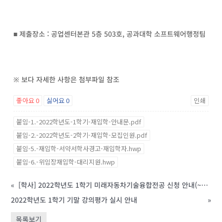
■ 제출장소 : 공업센터본관 5층 503호, 공과대학 소프트웨어행정팀
※ 보다 자세한 사항은 첨부파일 참조
좋아요
0
싫어요
0
인쇄
붙임-1.-2022학년도-1학기-재입학-안내문.pdf
붙임-2.-2022학년도-2학기-재입학-모집인원.pdf
붙임-5.-재입학-서약서학사경고-재입학자.hwp
붙임-6.-위임장재입학-대리지원.hwp
«
[학사] 2022학년도 1학기 미래자동차기술융합전공 신청 안내(~5/20, 15:30까지)
2022학년도 1학기 기말 강의평가 실시 안내
»
목록보기