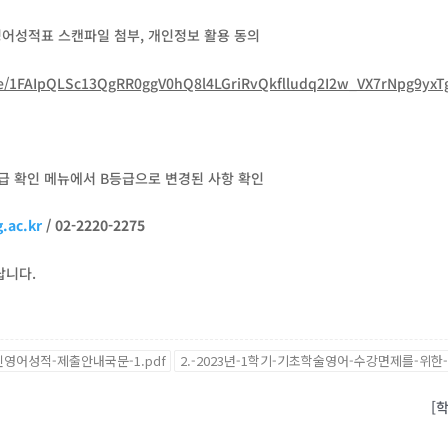
인영어성적표 스캔파일 첨부, 개인정보 활용 동의
d/e/1FAIpQLSc13QgRR0ggV0hQ8l4LGriRvQkflludq2I2w_VX7rN
pg9yxT
 본인 등급 확인 메뉴에서 B등급으로 변경된 사항 확인
.ac.kr
/ 02-2220-2275
랍니다.
인영어성적-제출안내국문-1.pdf
2.-2023년-1학기-기초학술영어-수강면제를-위
[