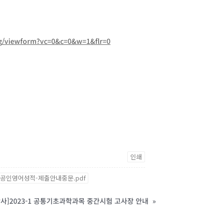
g/viewform?vc=0&c=0&w=1&flr=0
인쇄
한-공인영어성적-제출안내중문.pdf
학사]2023-1 공통기초과학과목 중간시험 고사장 안내
»