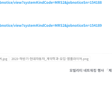
/jobnotice/view?systemKindCode=MRS2&jobnoticeSn=154188
/jobnotice/view?systemKindCode=MRS2&jobnoticeSn=154189
.jpg
2023-하반기-현대자동차_계약학과-모집-웹플라이어.png