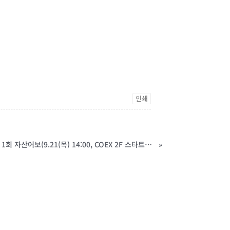
인쇄
모빌리티 네트워킹 행사 「제 1회 자산어보(9.21(목) 14:00, COEX 2F 스타트업브랜치)」(주제-자율주행) 초청의 건
»