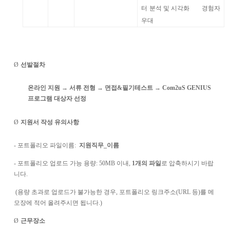
터 분석 및 시각화 경험자
우대
Ø
선발절차
온라인 지원 → 서류 전형 → 면접
&
필기테스트 →
Com2uS GENIUS
프로그램 대상자 선정
Ø
지원서 작성 유의사항
-
포트폴리오 파일이름
:
지원직무
_
이름
-
포트폴리오 업로드 가능 용량
: 50MB
이내
,
1
개의 파일
로 압축하시기 바랍
니다
.
(
용량 초과로 업로드가 불가능한 경우
,
포트폴리오 링크주소
(URL
등
)
를 메
모장에 적어 올려주시면 됩니다
.)
Ø
근무장소