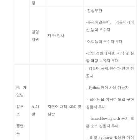
팅
-
전공무관
-
문제해결능력
,
커뮤니케이
션 능력 우수자
경영
재무
/
인사
지원
-
어학능력 우수자 우대
-
경영 전반에 대한 지식 및 실
행 역량 보유자 우대
-
컴퓨터 공학
/
전산과 관련 전
공자
㈜게
- Python
언어 사용 가능자
임빌
-
딥러닝을 이용한 모델 구현
AI
개
자연어 처리
R&D
및
컴투
경험자 우대
발
실습
스
- TensorFlow,Pytorch
등의 오
플랫
픈 소스 경험자 우대
폼
- R
및
Python
을 활용한 데이