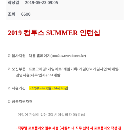
작성일
2019-05-23 09:05
조회
6600
2019
컴투스
SUMMER
인턴십
Ø
입사지원
:
채용 홈페이지
(com2us.recruiter.co.kr)
Ø
모집부문
:
프로그래밍
/
게임아트
/
게임기획
/
게임
QA/
게임사업
•
마케팅
/
경영지원
(
재무
/
인사
) / AI
개발
Ø
지원기간
:
5/22(
수
)~6/3(
월
) 24
시 마감
Ø
공통지원자격
-
게임에 관심이 있는
3
학년 이상의 대학
(
원
)
생
-
직무별 포트폴리오 필수 제출
(
지원서 내 직무 선택 시 포트폴리오 작성 관