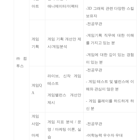
아트
애니메이터
/
이펙터
-3D
그래픽 관련 다양한 스킬
보유자
-
전공무관
-
게임기획 직무에 대한 이해
게임
게임 기획 개선안 제
를 가지고 있는 분
기획
시
/
게임분석
-
게임에 대한 깊이 있는 경험
㈜컴
이 있는 분
투스
-
전공무관
라이브
,
신작 게임
-
게임 테스트 및 밸런스에 이
테스트
게임
Q
해와 관심이 많은 분
A
게임밸런스 개선안
-
게임 플레이를 하드하게 하
제시
신 분
게임
게임 지표 분석
/
운
사업
•
-
전공무관
영
/
마케팅 이론
,
실
마케
-
어학능력 우수자 우대
습