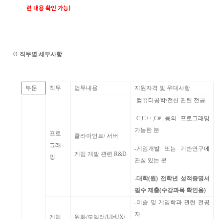
련 내용 확인 가능
)
Ø
직무별 세부사항
부문
직무
업무내용
지원자격 및 우대사항
-
컴퓨터공학
/
전산 관련 전공
-C,C++,C#
등의 프로그래밍
가능한 분
프로
클라이언트
/
서버
그래
-
게임개발 또는 기반연구에
게임 개발 관련
R&D
밍
관심 있는 분
-
대학
(
원
)
전학년 성적증명서
필수 제출
(
수강과목 확인용
)
-
미술 및 게임학과 관련 전공
자
게임
원화
/
모델러
/UI
•
UX/