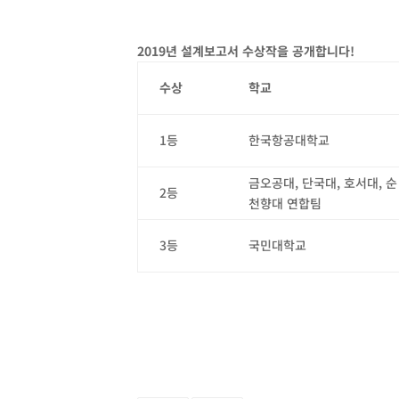
2019년 설계보고서 수상작을 공개합니다!
수상
학교
1등
한국항공대학교
금오공대, 단국대, 호서대, 순
2등
천향대 연합팀
3등
국민대학교