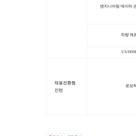
엔지니어링 데이터 
차량 재
UX/HM
채용전환형
로보
인턴