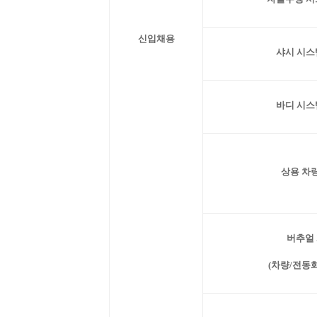
신입채용
샤시 시스
바디 시스
상용 차
버추얼
(차량/전동