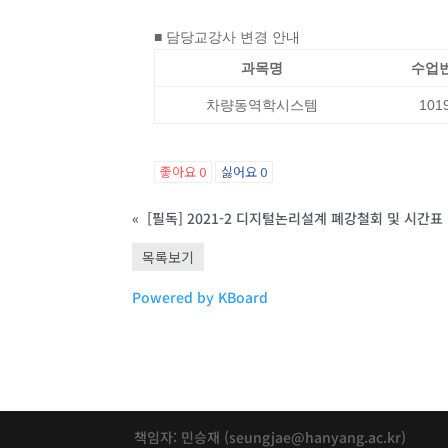
■ 담당교강사 변경 안내
과목명
수업
차량동역학시스템
101
좋아요
0
싫어요
0
«
[필독] 2021-2 디지털논리설계 폐강철회 및 시간표 변경
목록보기
Powered by KBoard
책임자: 민승재 (seungjae@hanyang.ac.kr)