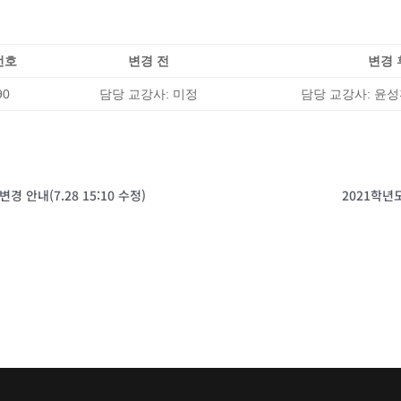
번호
변경 전
변경 
90
담당 교강사: 미정
담당 교강사: 윤성환 
 안내(7.28 15:10 수정)
2021학년