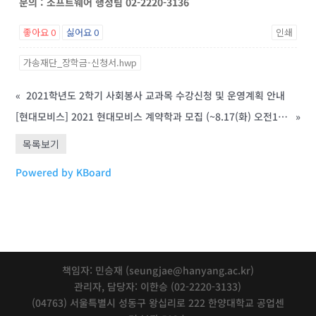
문의 : 소프트웨어 행정팀 02-2220-3136
좋아요
0
싫어요
0
인쇄
가송재단_장학금-신청서.hwp
«
2021학년도 2학기 사회봉사 교과목 수강신청 및 운영계획 안내
[현대모비스] 2021 현대모비스 계약학과 모집 (~8.17(화) 오전10시)
»
목록보기
Powered by KBoard
책임자: 민승재 (seungjae@hanyang.ac.kr)
관리자, 담당자: 이한승 (02-2220-3133)
(04763) 서울특별시 성동구 왕십리로 222 한양대학교 공업센