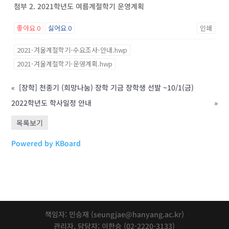
첨부 2. 2021학년도 여름계절학기 운영계획
좋아요
0
싫어요
0
인쇄
2021-겨울계절학기-수요조사-안내.hwp
2021-겨울계절학기-운영계획.hwp
«
[장학] 천종기 (희망나눔) 장학 기금 장학생 선발 ~10/1(금)
2022학년도 학사일정 안내
»
목록보기
Powered by KBoard
책임자: 민승재 (seungjae@hanyang.ac.kr)
관리자, 담당자: 이한승 (02-2220-3133)