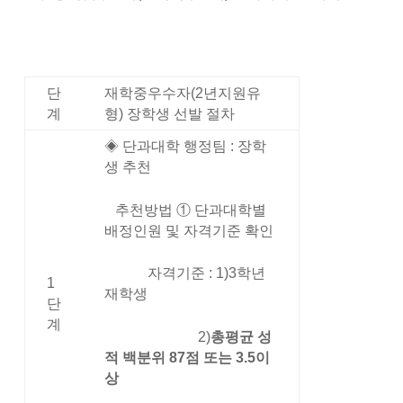
단
재학중우수자(2년지원유
계
형) 장학생 선발 절차
◈ 단과대학 행정팀 : 장학
생 추천
추천방법 ① 단과대학별
배정인원 및 자격기준 확인
자격기준 : 1)3학년
1
재학생
단
계
2)
총평균 성
적 백분위 87점 또는 3.5이
상