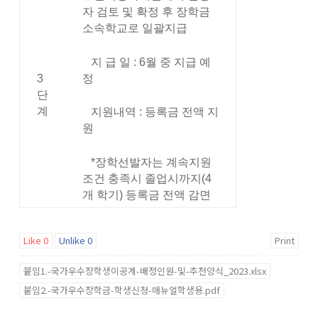
자 검토 및 확정 후 장학금
소속학교로 일괄지급
지 급 일 : 6월 중 지급 예
정
3
단
계
지원내역 : 등록금 전액 지
원
*장학선발자는 계속지원
조건 충족시 졸업시까지(4
개 학기) 등록금 전액 감면
Like
0
Unlike
0
Print
붙임1.-국가우수장학생이공계-배정인원-및-추천양식_2023.xlsx
붙임2.-국가우수장학금-학생신청-매뉴얼학생용.pdf