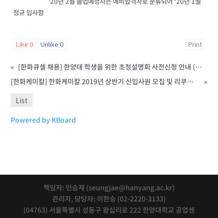
’20년 2월 졸업예정자는 예비합격자로 분류되어 ‘20년 1월
정규 입사함
Like
0
Unlike
0
Print
«
[한화큐셀 채용] 한양대 학생을 위한 초청설명회 사전신청 안내 (참여시 서류가산점 제공)
[한화케미칼] 한화케미칼 2019년 상반기 신입사원 모집 및 리쿠르팅 안내
»
List
Powered by KBoard
책임자: 민승재 (seungjae@hanyang.ac.kr)
관리자, 담당자: 이한승 (02-2220-3133)
(04763) 서울특별시 성동구 왕십리로 222 한양대학교 공업센