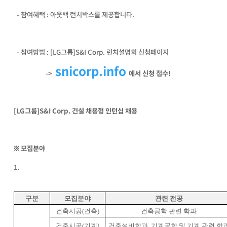
- 참여혜택 : 아웃백 런치박스를 제공합니다.
- 참여방법 : [LG그룹]S&I Corp. 런치설명회 신청페이지
snicorp.info
->
에서 신청 접수!
[LG그룹]S&I Corp. 건설 채용형 인턴십 채용
※ 모집분야
1.
구분
모집분야
관련 전공
건축시공
(
건축
)
건축공학 관련 학과
건축시공
(
기계
)
건축설비학과
,
기계공학 및 기계 관련 학