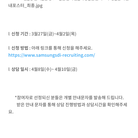
l
신청 기간
: 3
월
27
일
(
금
)~4
월
2
일
(
목
)
l
신청 방법
:
아래 링크를 통해 신청을 해주세요
.
https://www.samsungsdi-recruiting.com/
l
상담 일시
: 4
월
8
일
(
수
)~ 4
월
10
일
(
금
)
*
참여자로 선정되신 분들은 개별 안내문자를 발송해 드립니다
.
받은 안내 문자를 통해 상담 진행방법과 상담시간을 확인해주세
요
.