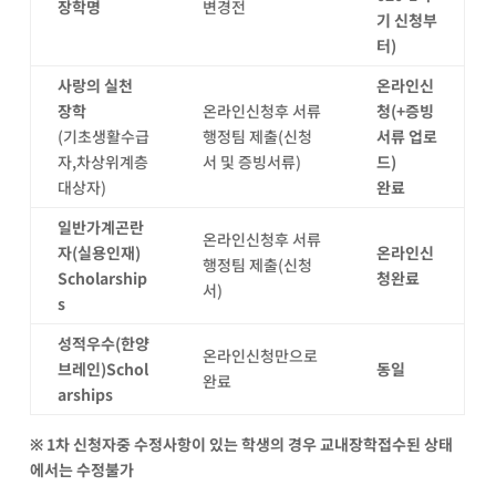
장학명
변경전
기 신청부
터
)
사랑의 실천
온라인신
장학
온라인신청후 서류
청
(+
증빙
(기초생활수급
행정팀 제출(신청
서류 업로
자,차상위계층
서 및 증빙서류)
드
)
대상자)
완료
일반가계곤란
온라인신청후 서류
자
(
실용인재
)
온라인신
행정팀 제출(신청
Scholarship
청완료
서)
s
성적우수
(
한양
온라인신청만으로
브레인
)
Schol
동일
완료
arships
※ 1차 신청자중 수정사항이 있는 학생의 경우 교내장학접수된 상태
에서는 수정불가