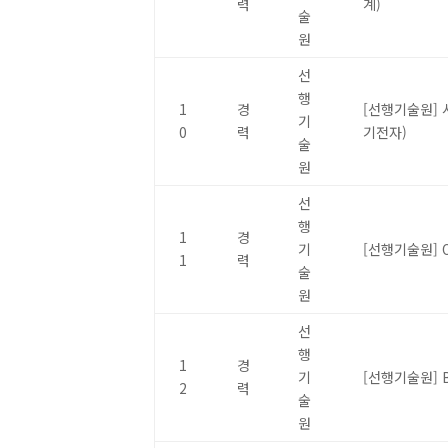
력
계)
술
원
선
행
1
경
[선행기술원] 
기
0
력
기전자)
술
원
선
행
1
경
기
[선행기술원] Op
1
력
술
원
선
행
1
경
기
[선행기술원] B
2
력
술
원