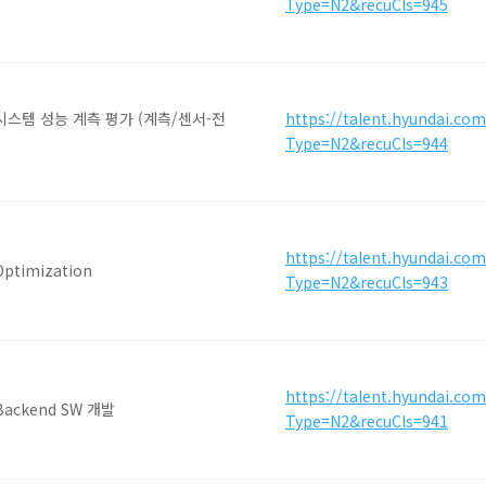
Type=N2&recuCls=945
시스템 성능 계측 평가 (계측/센서-전
https://talent.hyundai.co
Type=N2&recuCls=944
https://talent.hyundai.co
timization
Type=N2&recuCls=943
https://talent.hyundai.co
ackend SW 개발
Type=N2&recuCls=941