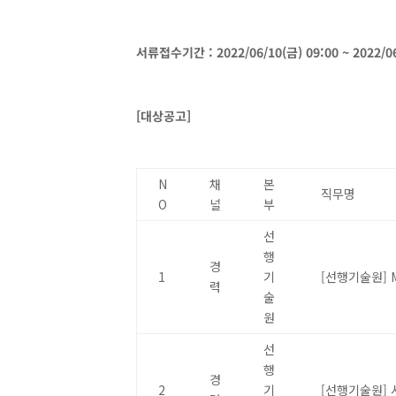
서류접수기간 : 2022/06/10(금) 09:00 ~ 2022/06
[
대상공고]
N
채
본
직무명
O
널
부
선
행
경
1
기
[선행기술원] Ma
력
술
원
선
행
경
2
기
[선행기술원] 