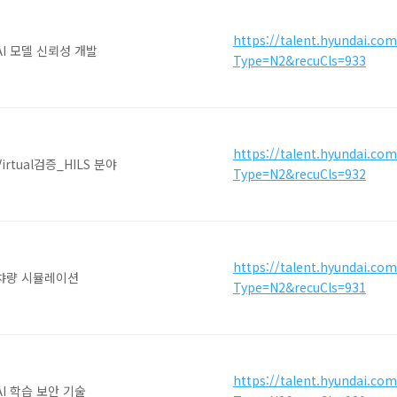
https://talent.hyundai.co
AI 모델 신뢰성 개발
Type=N2&recuCls=933
https://talent.hyundai.co
irtual검증_HILS 분야
Type=N2&recuCls=932
https://talent.hyundai.co
 챠량 시뮬레이션
Type=N2&recuCls=931
https://talent.hyundai.co
AI 학습 보안 기술