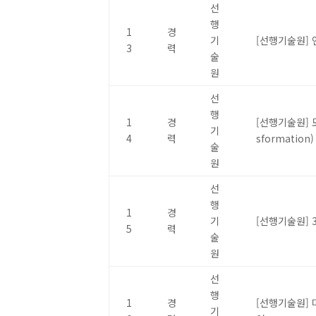
선
행
1
경
기
[선행기술원] 
3
력
술
원
선
행
1
경
[선행기술원] 모
기
4
력
sformation)
술
원
선
행
1
경
기
[선행기술원] 
5
력
술
원
선
행
1
경
[선행기술원] 
기