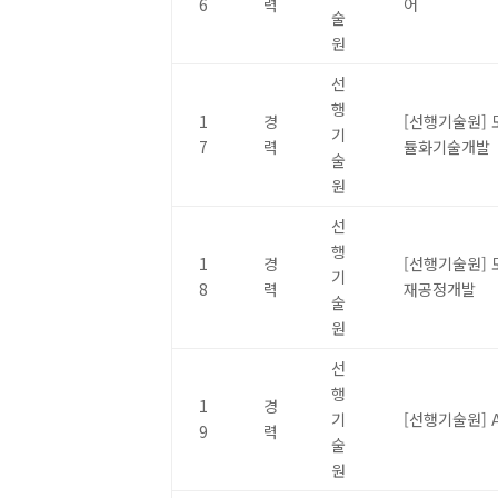
6
력
어
술
원
선
행
1
경
[선행기술원]
기
7
력
듈화기술개발
술
원
선
행
1
경
[선행기술원]
기
8
력
재공정개발
술
원
선
행
1
경
기
[선행기술원] A
9
력
술
원