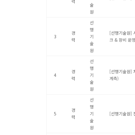
력
술
원
선
행
경
[선행기술원] 
3
기
력
크 & 장비 운
술
원
선
행
경
[선행기술원] 차
4
기
력
계측)
술
원
선
행
경
5
기
[선행기술원]
력
술
원