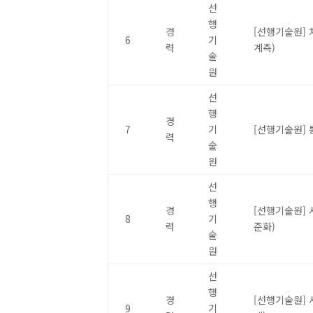
선
행
경
[선행기술원] 
6
기
력
계측)
술
원
선
행
경
7
기
[선행기술원]
력
술
원
선
행
경
[선행기술원] 
8
기
력
준화)
술
원
선
행
경
[선행기술원] 
9
기