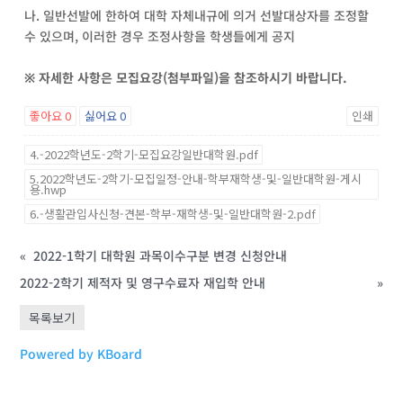
나. 일반선발에 한하여 대학 자체내규에 의거 선발대상자를 조정할
수 있으며, 이러한 경우 조정사항을 학생들에게 공지
※ 자세한 사항은 모집요강(첨부파일)을 참조하시기 바랍니다.
좋아요
0
싫어요
0
인쇄
4.-2022학년도-2학기-모집요강일반대학원.pdf
5.2022학년도-2학기-모집일정-안내-학부재학생-및-일반대학원-게시
용.hwp
6.-생활관입사신청-견본-학부-재학생-및-일반대학원-2.pdf
«
2022-1학기 대학원 과목이수구분 변경 신청안내
2022-2학기 제적자 및 영구수료자 재입학 안내
»
목록보기
Powered by KBoard