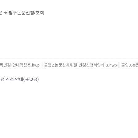
 논문 ➜ 청구논문신청/조회
제목변경-안내학생용.hwp
붙임2.논문심사위원-변경신청서양식-3.hwp
붙임3.논
 신청 안내(~6.2금)