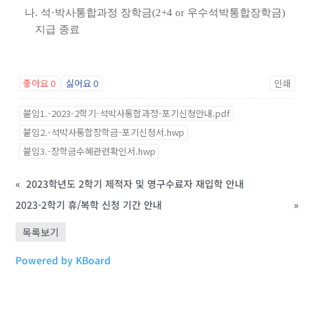
나. 석·박사통합과정 장학금(2+4 or 우수석박통합장학금)
지급 종료
좋아요
0
싫어요
0
인쇄
붙임1.-2023-2학기-석박사통합과정-포기신청안내.pdf
붙임2.-석박사통합장학금-포기신청서.hwp
붙임3.-장학금수혜관련확인서.hwp
«
2023학년도 2학기 제적자 및 영구수료자 재입학 안내
2023-2학기 휴/복학 신청 기간 안내
»
목록보기
Powered by KBoard