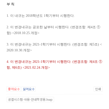
부 칙
1.
이 내규는
2018
학년도
1
학기부터 시행한다
.
2.
이 변경내규는 공포한 날부터 시행한다
. (
변경조항
:
제
4
조
①
항
) <2018.10.25.
개정
>
3.
이 변경내규는
2021-1
학기부터 시행한다
. (
변경조항
:
제
5
조
) <
2020.10.30.
개정
>
4.
이 변경내규는
2021-1
학기부터 시행한다
. (
변경조항
:
제
4
조
①
항
,
제
6
조
) <2021.02.24.
개정
>
좋아요
0
싫어요
0
인쇄
공결시스템-사용-안내학생용.hwp