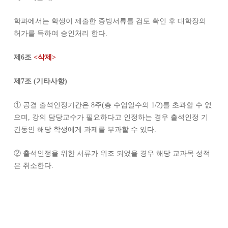
학과에서는 학생이 제출한 증빙서류를 검토 확인 후 대학장의
허가를 득하여 승인처리 한다
.
제
6
조
<
삭제
>
제
7
조
(
기타사항
)
①
공결 출석인정기간은
8
주
(
총 수업일수의
1/2)
를 초과할 수 없
으며
,
강의 담당교수가 필요하다고 인정하는 경우 출석인정 기
간동안 해당 학생에게 과제를 부과할 수 있다
.
②
출석인정을 위한 서류가 위조 되었을 경우 해당 교과목 성적
은 취소한다
.