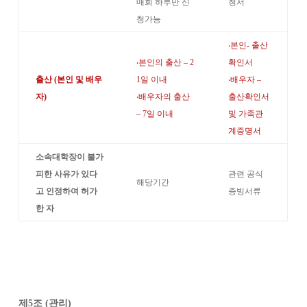
매회 하루만 신
청서
청가능
‧
본인
-
출산
‧
본인의 출산
–
2
확인서
출산
(
본인 및 배우
1
일 이내
‧
배우자
–
자
)
‧
배우자의 출산
출산확인서
–
7
일 이내
및 가족관
계증명서
소속대학장이 불가
피한 사유가 있다
관련 공식
해당기간
고 인정하여 허가
증빙서류
한 자
제
5
조
(
관리
)