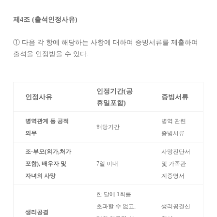
제
4
조
(
출석인정사유
)
①
다음 각 항에 해당하는 사항에 대하여 증빙서류를 제출하여
출석을 인정받을 수 있다
.
인정기간
(
공
인정사유
증빙서류
휴일포함
)
병역관계 등 공적
병역 관련
해당기간
의무
증빙서류
조
·
부모
(
외가
,
처가
사망진단서
포함
),
배우자 및
7
일 이내
및 가족관
자녀의 사망
계증명서
한 달에
1
회를
초과할 수 없고
,
생리공결신
생리공결