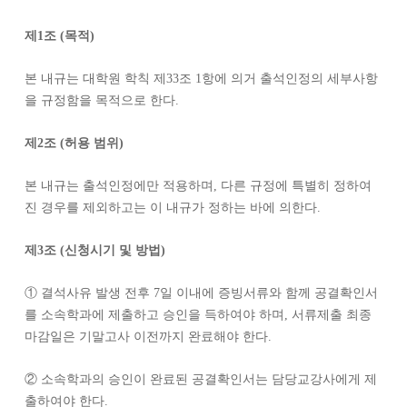
제
1
조
(
목적
)
본 내규는 대학원 학칙 제
33
조
1
항에 의거 출석인정의 세부사항
을 규정함을 목적으로 한다
.
제
2
조
(
허용 범위
)
본 내규는 출석인정에만 적용하며
,
다른 규정에 특별히 정하여
진 경우를 제외하고는 이 내규가 정하는 바에 의한다
.
제
3
조
(
신청시기 및 방법
)
①
결석사유 발생 전후
7
일 이내에 증빙서류와 함께 공결확인서
를 소속학과에 제출하고 승인을 득하여야 하며
,
서류제출 최종
마감일은 기말고사 이전까지 완료해야 한다
.
②
소속학과의 승인이 완료된 공결확인서는 담당교강사에게 제
출하여야 한다
.