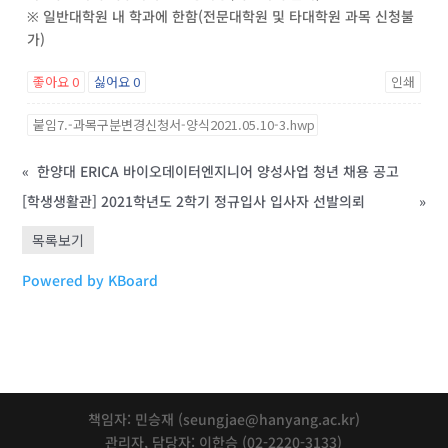
※ 일반대학원 내 학과에 한함(전문대학원 및 타대학원 과목 신청불
가)
좋아요
0
싫어요
0
인쇄
붙임7.-과목구분변경신청서-양식2021.05.10-3.hwp
«
한양대 ERICA 바이오데이터엔지니어 양성사업 청년 채용 공고
[학생생활관] 2021학년도 2학기 정규입사 입사자 선발의뢰
»
목록보기
Powered by KBoard
책임자: 민승재 (seungjae@hanyang.ac.kr)
관리자, 담당자: 이한승 (02-2220-3133)