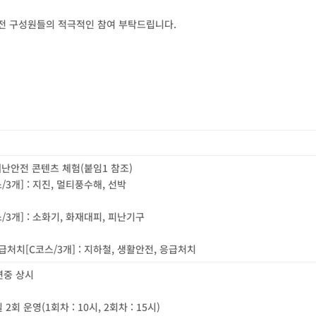
전 구성원들의 적극적인 참여 부탁드립니다.
재난안전 콘텐츠 체험
(
붙임
1
참조
)
스
/3
개
] :
지진
,
멀티풍수해
,
선박
스
/3
개
] :
소화기
,
화재대피
,
피난기구
응급처치
[C
코스
/3
개
] :
지하철
,
생활안전
,
응급처치
연중 상시
일
2
회 운영
(1
회차
: 10
시
, 2
회차
: 15
시
)