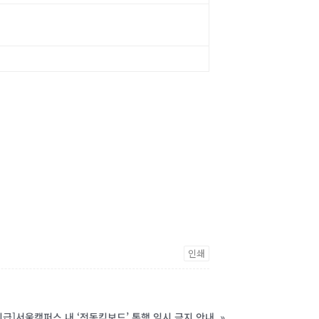
인쇄
긴급]서울캠퍼스 내 ‘전동킥보드’ 통행 임시 금지 안내
»