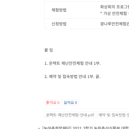
화상회의 프로그
체험방법
*
가상 안전체험 
신청방법
광나루안전체험관
붙 임
1.
온택트 재난안전체험 안내
1
부
.
2.
예약 및 접속방법 안내
1
부
.
끝
.
좋아요
0
싫어요
0
온택트-재난안전체험-안내.pdf
예약-및-접속방법-안
«
[농어촌희망재단] 2021.2학기 농림축산식품부 대