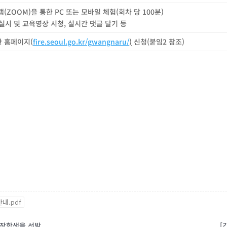
램
(ZOOM)
을 통한
PC
또는 모바일 체험
(
회차 당
100
분
)
실시 및 교육영상 시청
,
실시간 댓글 달기 등
 홈페이지
(
fire.seoul.go.kr/gwangnaru/
)
신청
(
붙임
2
참조
)
내.pdf
학장학생을 선발
[