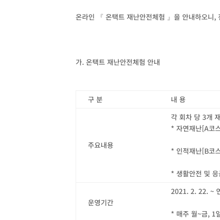
온라인 『 온택트 재난안전체험 』을 안내하오니
,
가
.
온택트 재난안전체험 안내
구 분
내 용
각 회차 당
3
개 
*
자연재난
[A
코
주요내용
*
인적재난
[B
코
*
생활안전 및 
2021. 2. 22. ~
운영기간
*
매주 월
~
금
, 1