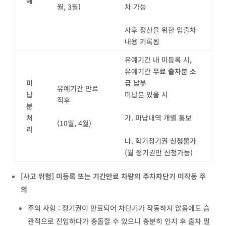
예
월, 3월)
차 가능
사후 정산을 위한 입출차
내용 기록됨
유예기간 내 미등록 시,
유예기간
무료 출차분 소
미
급 납부
유예기간 만료
납
미납분 있을 시
직후
분
처
가. 미납내역 개별 통보
(10월, 4월)
리
나. 학기정기권
신청불가
(월 정기권만 신청가능)
[
사고 위험
]
미등록 또는 기간만료 차량의 주차차단기 미작동 주
의
주의 사항 : 정기권이 만료되어 차단기가 작동하지 않음에도 습
관적으로 진입하다가 충돌할 수 있으니 충분히 인지 후 출차 필