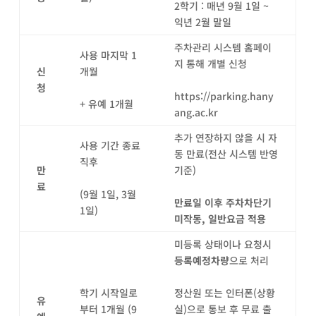
2학기 : 매년 9월 1일 ~
익년 2월 말일
주차관리 시스템 홈페이
사용 마지막 1
지 통해 개별 신청
신
개월
청
https://parking.hany
+ 유예 1개월
ang.ac.kr
추가 연장하지 않을 시 자
사용 기간 종료
동 만료(전산 시스템 반영
직후
만
기준)
료
(9월 1일, 3월
만료일 이후 주차차단기
1일)
미작동
,
일반요금 적용
미등록 상태이나 요청시
등록예정차량
으로 처리
학기 시작일로
정산원 또는 인터폰(상황
유
부터 1개월 (9
실)으로 통보 후 무료 출