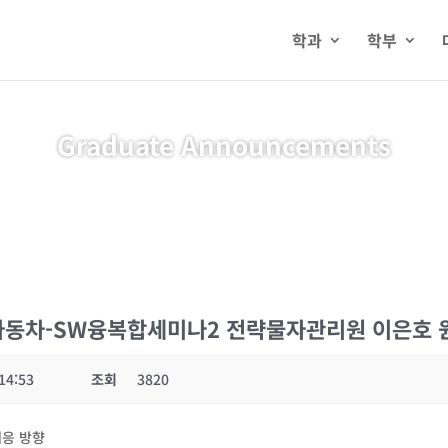
학과
학부
Graduate Announcements
 미래자동차-SW융복합세미나2 전략물자관리원 이은호 
14:53
조회
3820
대응 방향