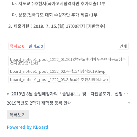
나. 지도교수추천서(국가고시합격자만 추가제출) 1부
다. 상장(전국규모 대회 수상자만 추가 제출) 1부
3. 제출기한 : 2019. 7. 15.(월) 17:00까지 [기한엄수]
좋아요
0
싫어요
0
인쇄
board_notice1_post_1222_01.2018학년도후기학위수여식공로상추
천자명단양식.xls
board_notice1_post_1222_02.공적조서양식2019.hwp
board_notice1_post_1222_03.지도교수추천서양식.hwp
«
2019년 8월 졸업예정자의「졸업유보」및「다전공포기」신청 안내
2019학년도 2학기 재학생 등록 안내
»
목록보기
Powered by KBoard