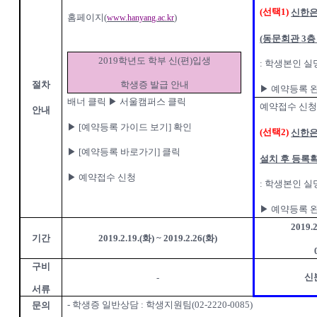
(
선택
1)
신한은
홈페이지
(
)
www.hanyang.ac.kr
(
동문회관
3
층
2019
학년도 학부 신
(
편
)
입생
:
학생본인 실
학생증 발급 안내
절차
▶
예약등록 
배너 클릭
▶
서울캠퍼스 클릭
예약접수 신청
안내
▶
[
예약등록 가이드 보기
]
확인
(
선택
2)
신한은
▶
[
예약등록 바로가기
]
클릭
설치 후 등록
▶
예약접수 신청
:
학생본인 실
▶
예약등록 
2019.2
기간
2019.2.19.(
화
) ~ 2019.2.26(
화
)
구비
신
-
서류
-
학생증 일반상담
:
학생지원팀
(02-2220-0085)
문의