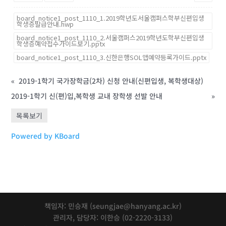
board_notice1_post_1110_1.2019학년도서울캠퍼스학부신편입생
학생증발급안내.hwp
board_notice1_post_1110_2.서울캠퍼스2019학년도학부신편입생
학생증예약접수가이드보기.pptx
board_notice1_post_1110_3.신한은행SOL앱예약등록가이드.pptx
«
2019-1학기 국가장학금(2차) 신청 안내(신편입생, 복학생대상)
2019-1학기 신(편)입,복학생 교내 장학생 선발 안내
»
목록보기
Powered by KBoard
책임자: 민승재 (seungjae@hanyang.ac.kr)
관리자, 담당자: 이한승 (02-2220-3133)