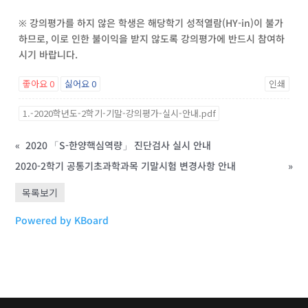
※ 강의평가를 하지 않은 학생은 해당학기 성적열람(HY-in)이 불가
하므로, 이로 인한 불이익을 받지 않도록 강의평가에 반드시 참여하
시기 바랍니다.
좋아요
0
싫어요
0
인쇄
1.-2020학년도-2학기-기말-강의평가-실시-안내.pdf
«
2020 「S-한양핵심역량」 진단검사 실시 안내
2020-2학기 공통기초과학과목 기말시험 변경사항 안내
»
목록보기
Powered by KBoard