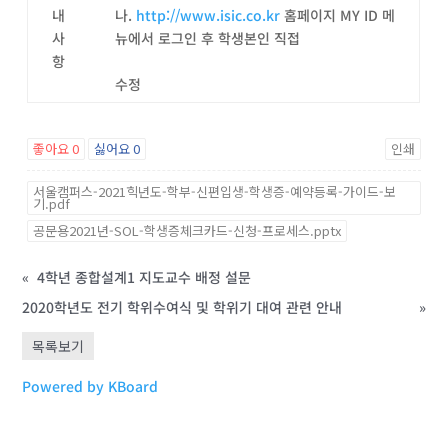
내
나.
http://www.isic.co.kr
홈페이지 MY ID 메
사
뉴에서 로그인 후 학생본인 직접
항
수정
좋아요
0
싫어요
0
인쇄
서울캠퍼스-2021힉년도-학부-신편입생-학생증-예약등록-가이드-보
기.pdf
공문용2021년-SOL-학생증체크카드-신청-프로세스.pptx
«
4학년 종합설계1 지도교수 배정 설문
2020학년도 전기 학위수여식 및 학위기 대여 관련 안내
»
목록보기
Powered by KBoard