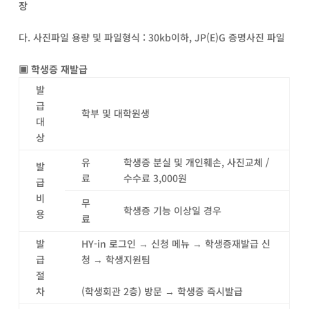
장
다. 사진파일 용량 및 파일형식 : 30kb이하, JP(E)G 증명사진 파일
▣
학생증 재발급
발
급
학부 및 대학원생
대
상
유
학생증 분실 및 개인훼손, 사진교체 /
발
료
수수료 3,000원
급
비
무
학생증 기능 이상일 경우
용
료
발
HY-in 로그인 → 신청 메뉴 → 학생증재발급 신
급
청 → 학생지원팀
절
차
(학생회관 2층) 방문 → 학생증 즉시발급