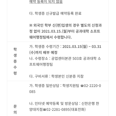
예약 등록이 되지 않음
다. 학생증 신규발급 예약등록 완료
※
외국인 학부 신
(
편
)
입생의 경우 별도의 신청과
정 없이
2021.03.15.(
월)부터
공과대학 소프트
웨어행정팀에서 수령합니다.
가. 학생증 수령기간 :
2021.03.15(월) ~ 03.31
학
(수)까지 배부 예정
생
나. 수령장소 : 공업센터본관 503호 공과대학 소
증
프트웨어행정팀
수
령
다. 구비서류 : 학생본인 신분증 지참
가. 학생증 일반상담 : 학생지원팀 ☎02-2220-0
085
나. 인터넷 예약등록 및 방문상담 : 신한은행 한
문
양대지점☎02-2281-0895(대표전화)
의