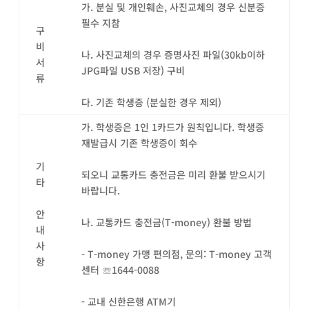
가. 분실 및 개인훼손, 사진교체의 경우 신분증
필수 지참
구
비
나. 사진교체의 경우 증명사진 파일(30kb이하
서
JPG파일 USB 저장) 구비
류
다. 기존 학생증 (분실한 경우 제외)
가. 학생증은 1인 1카드가 원칙입니다. 학생증
재발급시 기존 학생증이 회수
기
되오니 교통카드 충전금은 미리 환불 받으시기
타
바랍니다.
안
나. 교통카드 충전금(T-money) 환불 방법
내
사
- T-money 가맹 편의점, 문의: T-money 고객
항
센터 ☏1644-0088
- 교내 신한은행 ATM기