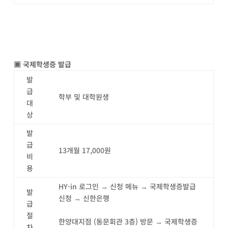
▣
국제학생증 발급
발
급
학부 및 대학원생
대
상
발
급
13개월 17,000원
비
용
HY-in 로그인 → 신청 메뉴 → 국제학생증발급
발
신청 → 신한은행
급
절
한양대지점 (동문회관 3층) 방문 → 국제학생증
차