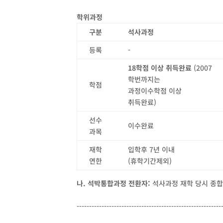
학위과정
구분
석사과정
등록
-
18
학점 이상 취득완료
(2007
학번까지는
학점
과정이수학점 이상
취득완료)
선수
이수완료
과목
재학
입학후 7년 이내
연한
(휴학기간제외)
나
.
석박통합과정 전환자
:
석사과정 재학 당시 종합
----------------------------------------------------------