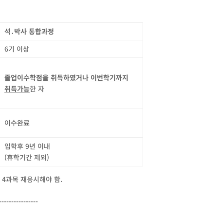
석
․
박사 통합과정
6기 이상
졸업이수학점을 취득하였거나
이번학기까지
취득가능
한 자
이수완료
입학후 9년 이내
(휴학기간 제외)
4과목 재응시해야 함.
----------------