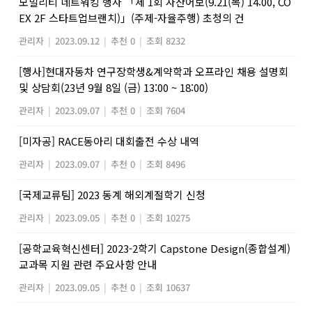
모빌리티 네트워킹 행사 「제 1회 자산어보(9.21(목) 14:00, CO
EX 2F 스타트업브랜치)」(주제-자율주행) 초청의 건
관리자
|
2023.09.12
|
추천 0
|
조회 8232
[행사]현대자동차 연구장학생&계약학과 오프라인 채용 설명회
및 상담회(23년 9월 8일 (금) 13:00 ~ 18:00)
관리자
|
2023.09.07
|
추천 0
|
조회 7604
[미자공] RACE동아리 대회출전 수상 내역
관리자
|
2023.09.07
|
추천 0
|
조회 8496
[국제교류팀] 2023 동계 해외계절학기 신청
관리자
|
2023.09.05
|
추천 0
|
조회 10275
[공학교육혁신센터] 2023-2학기 Capstone Design(종합설계)
교과목 지원 관련 주요사항 안내
관리자
|
2023.09.05
|
추천 0
|
조회 10637