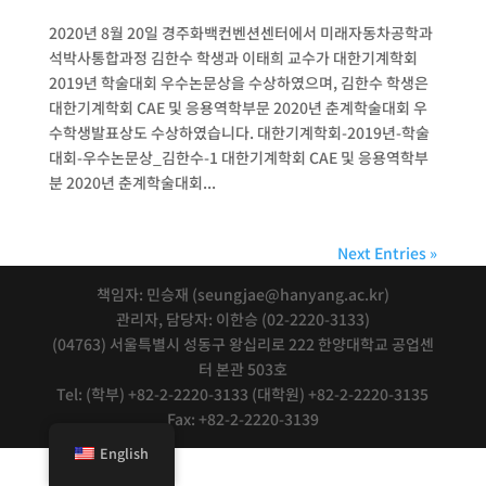
2020년 8월 20일 경주화백컨벤션센터에서 미래자동차공학과
석박사통합과정 김한수 학생과 이태희 교수가 대한기계학회
2019년 학술대회 우수논문상을 수상하였으며, 김한수 학생은
대한기계학회 CAE 및 응용역학부문 2020년 춘계학술대회 우
수학생발표상도 수상하였습니다. 대한기계학회-2019년-학술
대회-우수논문상_김한수-1 대한기계학회 CAE 및 응용역학부
분 2020년 춘계학술대회...
Next Entries »
책임자: 민승재 (seungjae@hanyang.ac.kr)
관리자, 담당자: 이한승 (02-2220-3133)
(04763) 서울특별시 성동구 왕십리로 222 한양대학교 공업센
터 본관 503호
Tel: (학부) +82-2-2220-3133 (대학원) +82-2-2220-3135
Fax: +82-2-2220-3139
English