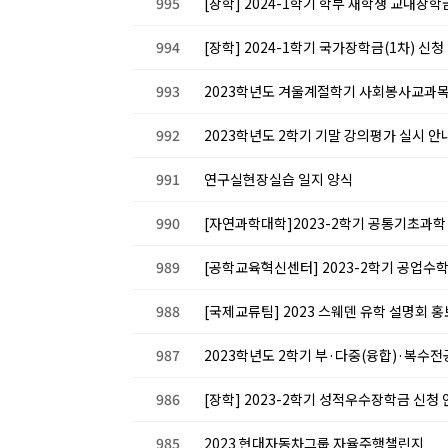
995
[장학] 2024-1학기 학부 재학생 교내
994
[장학] 2024-1학기 국가장학금(1차) 신청
993
2023학년도 겨울계절학기 사회봉사교과목
992
2023학년도 2학기 기말 강의평가 실시 안
991
연구실현장실습 일지 양식
990
[자연과학대학]2023-2학기 공통기초과학
989
[공학교육혁신센터] 2023-2학기 공업수학
988
[국제교류팀] 2023 스웨덴 유학 설명회 홍
987
2023학년도 2학기 부·다중(융합)·복수전
986
[장학] 2023-2학기 성적우수장학금 신청 안내
985
2023 현대자동차그룹 자율주행챌린지