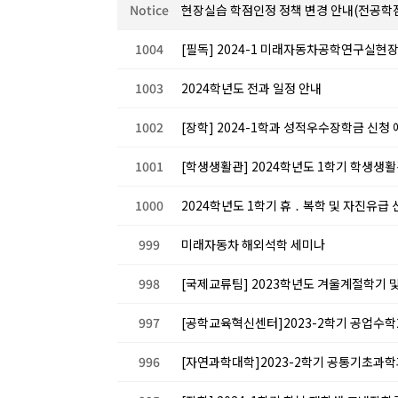
Notice
현장실습 학점인정 정책 변경 안내(전공학점
1004
[필독] 2024-1 미래자동차공학연구실현
1003
2024학년도 전과 일정 안내
1002
[장학] 2024-1학과 성적우수장학금 신청
1001
[학생생활관] 2024학년도 1학기 학생생활
1000
2024학년도 1학기 휴 ․ 복학 및 자진유급
999
미래자동차 해외석학 세미나
998
[국제교류팀] 2023학년도 겨울계절학기 및
997
[공학교육혁신센터]2023-2학기 공업수학
996
[자연과학대학]2023-2학기 공통기초과