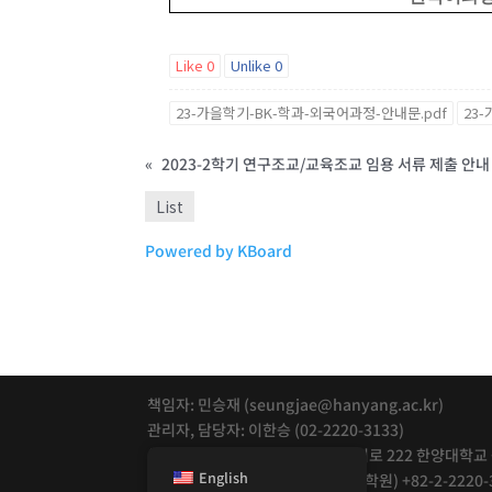
Like
0
Unlike
0
23-가을학기-BK-학과-외국어과정-안내문.pdf
23
«
2023-2학기 연구조교/교육조교 임용 서류 제출 안내
List
Powered by KBoard
책임자: 민승재 (seungjae@hanyang.ac.kr)
관리자, 담당자: 이한승 (02-2220-3133)
(04763) 서울특별시 성동구 왕십리로 222 한양대학교
English
Tel: (학부) +82-2-2220-3133 (대학원) +82-2-2220-