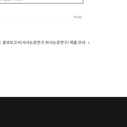
Print
지도 결과보고서(석사논문연구,박사논문연구) 제출 안내
»