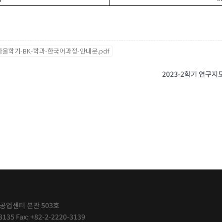
-가을학기-BK-학과-한국어과정-안내문.pdf
2023-2학기 연구
 공업센터 본관 503호
3135 Fax: +82-2-2220-3139