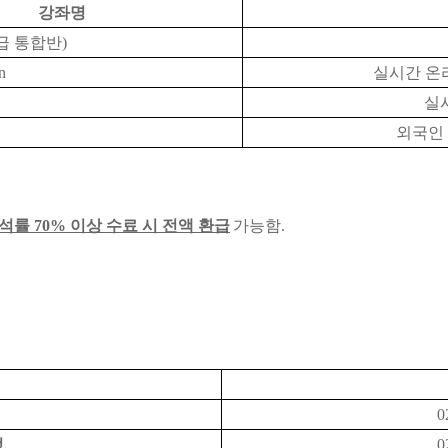
강좌명
 통합반)
n
실시간 온라
실
외국인 
석률 70% 이상 수료 시 전액 환급
가능함.
0
정
0